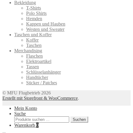
Bekleidung
Optionen
werden
T-Shirts
können
Polo Shirts
auf
Hemden
der
Kappen und Hauben
Produktseite
Westen und Sweater
gewählt
Taschen und Koffer
werden
Koffer
Taschen
Merchandising
Flaschen
Elektroartikel
Tassen
Schlüsselanhänger
Handtücher
Sticker / Patches
© MFU Flugbetrieb 2026
Erstellt mit Storefront & WooCommerce
.
Mein Konto
Suche
Suchen
Suchen
nach:
Warenkorb
0