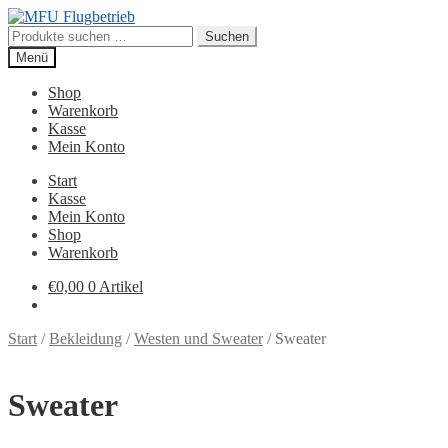
Zur
Zum
Navigation
Inhalt
Suchen
Suchen
springen
springen
nach:
Menü
Shop
Warenkorb
Kasse
Mein Konto
Start
Kasse
Mein Konto
Shop
Warenkorb
€
0,00
0 Artikel
Start
/
Bekleidung
/
Westen und Sweater
/
Sweater
Sweater