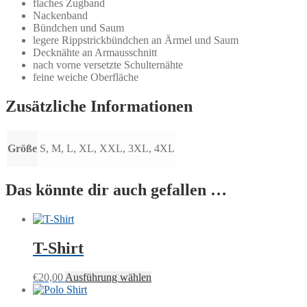
flaches Zugband
Nackenband
Bündchen und Saum
legere Rippstrickbündchen an Ärmel und Saum
Decknähte an Armausschnitt
nach vorne versetzte Schulternähte
feine weiche Oberfläche
Zusätzliche Informationen
Größe
S, M, L, XL, XXL, 3XL, 4XL
Das könnte dir auch gefallen …
T-Shirt
Dieses
€
20,00
Ausführung wählen
Produkt
weist