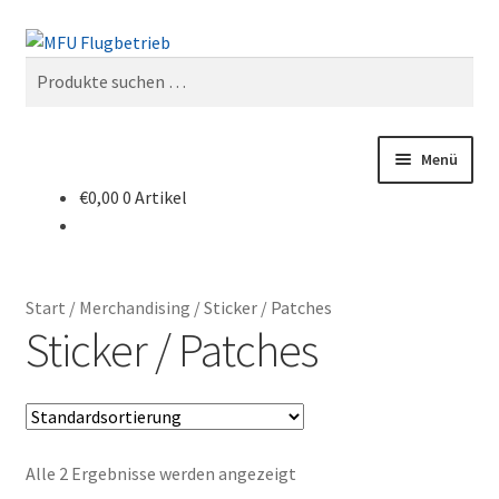
Zur
Zum
Suchen
Navigation
Inhalt
Suchen
springen
springen
nach:
Menü
€
0,00
0 Artikel
Start
Kasse
Start
/
Merchandising
/
Sticker / Patches
Mein Konto
Sticker / Patches
Shop
Warenkorb
Alle 2 Ergebnisse werden angezeigt